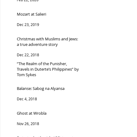
Mozart at Salieri
Dec 23, 2019
Christmas with Muslims and Jews:
a true adventure story
Dec 22, 2018
“The Realm of the Punisher,
Travels in Duterte’s Philippines” by
Tom Sykes
Dec 13, 2018
Balanse: Sabog na Alyansa
Dec 4, 2018
Ghost at Wrobla
Nov 26, 2018