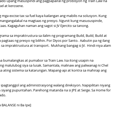
nado upang masuspindi ang pagpapairal ng probisyon ng Train Law na 
sel at kerosene.
 mga excise tax sa fuel kaya kailangan ang mabilis na solusyon. Kung 
ga mangangalakal na magtaas ng presyo. Ngunit kung masususpinde, 
as. Kagaguhan naman ang sagot si JV Ejercito sa tanong.
ama sa impraktrustura sa ilalim ng programang Build, Build, Build at 
pagtaas ng presyo ng bilihin. Por Diyos por Santo.  Aabutin pa ng ilang 
 impraktrustura at transport.  Mukhang bangag si JV.  Hindi niya alam 
 na bumalangkas at pumabor sa Train Law. Isa itong usapin na 
ng malulubog siya sa lusak. Samantala, malinaw ang paliwanag ni Chel 
a ating sistema sa katarungan. Mapang-api at kontra sa mahirap ang 
a ipagtanggol ang administrasyong walang direksyon. Napipilitan niyang 
n siyang pupuntahan. Parehong matanda na si JPE at Serge. Sa Home for 
ado.
a BALANSE ni Ba Ipe]