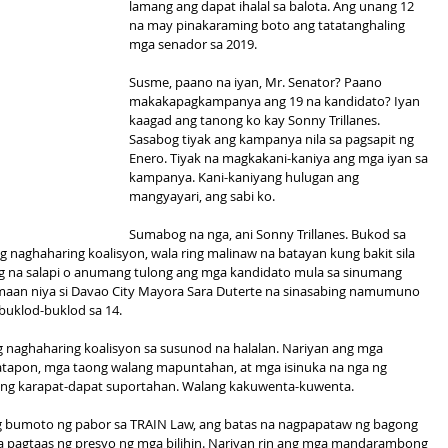
lamang ang dapat ihalal sa balota. Ang unang 12 
na may pinakaraming boto ang tatatanghaling 
mga senador sa 2019.
Susme, paano na iyan, Mr. Senator? Paano 
makakapagkampanya ang 19 na kandidato? Iyan 
kaagad ang tanong ko kay Sonny Trillanes. 
Sasabog tiyak ang kampanya nila sa pagsapit ng 
Enero. Tiyak na magkakani-kaniya ang mga iyan sa 
kampanya. Kani-kaniyang hulugan ang 
mangyayari, ang sabi ko.
Sumabog na nga, ani Sonny Trillanes. Bukod sa 
 naghaharing koalisyon, wala ring malinaw na batayan kung bakit sila 
 na salapi o anumang tulong ang mga kandidato mula sa sinumang 
maan niya si Davao City Mayora Sara Duterte na sinasabing namumuno 
buklod-buklod sa 14.
naghaharing koalisyon sa susunod na halalan. Nariyan ang mga 
atapon, mga taong walang mapuntahan, at mga isinuka na nga ng 
ong karapat-dapat suportahan. Walang kakuwenta-kuwenta.
ng bumoto ng pabor sa TRAIN Law, ang batas na nagpapataw ng bagong 
a pagtaas ng presyo ng mga bilihin. Nariyan rin ang mga mandarambong 