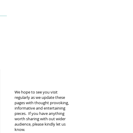
welcome to fILIPINO
cHRONICLES
We hope to see you visit
regularly as we update these
pages with thought provoking,
informative and entertaining
pieces. If you have anything
worth sharing with out wider
audience, please kindly let us
know.