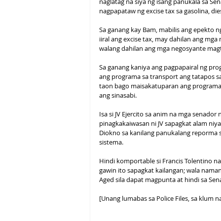
naglatag na siya ng isang panukala sa Se
nagpapataw ng excise tax sa gasolina, die
Sa ganang kay Bam, mabilis ang epekto ng
iiral ang excise tax, may dahilan ang m
walang dahilan ang mga negosyante magta
Sa ganang kaniya ang pagpapairal ng progr
ang programa sa transport ang tatapos sa 
taon bago maisakatuparan ang programa sa
ang sinasabi.
Isa si JV Ejercito sa anim na mga senador
pinagkakaiwasan ni JV sapagkat alam niya
Diokno sa kanilang panukalang reporma s
sistema.
Hindi komportable si Francis Tolentino n
gawin ito sapagkat kailangan; wala nama
Aged sila dapat magpunta at hindi sa Sen
[Unang lumabas sa Police Files, sa klum n