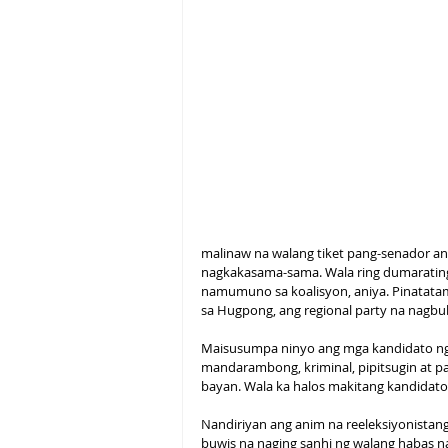
malinaw na walang tiket pang-senador ang
nagkakasama-sama. Wala ring dumarating
namumuno sa koalisyon, aniya. Pinatata
sa Hugpong, ang regional party na nagbu
Maisusumpa ninyo ang mga kandidato ng 
mandarambong, kriminal, pipitsugin at p
bayan. Wala ka halos makitang kandidat
Nandiriyan ang anim na reeleksiyonista
buwis na naging sanhi ng walang habas n