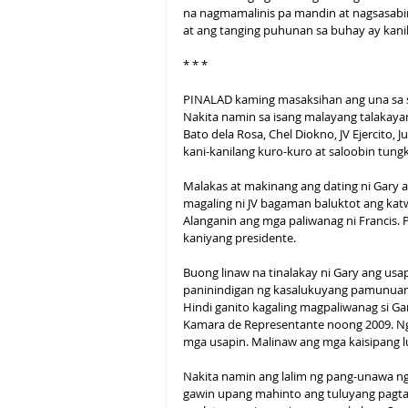
na nagmamalinis pa mandin at nagsasabin
at ang tanging puhunan sa buhay ay kani
* * * 
PINALAD kaming masaksihan ang una sa se
Nakita namin sa isang malayang talakaya
Bato dela Rosa, Chel Diokno, JV Ejercito, 
kani-kanilang kuro-kuro at saloobin tun
Malakas at makinang ang dating ni Gary a
magaling ni JV bagaman baluktot ang katwi
Alanganin ang mga paliwanag ni Francis. 
kaniyang presidente.
Buong linaw na tinalakay ni Gary ang usa
paninindigan ng kasalukuyang pamunuan sa
Hindi ganito kagaling magpaliwanag si Ga
Kamara de Representante noong 2009. Ng
mga usapin. Malinaw ang mga kaisipang l
Nakita namin ang lalim ng pang-unawa n
gawin upang mahinto ang tuluyang pagtaas