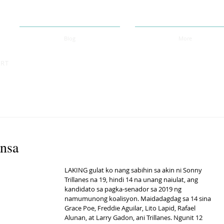
Blog
More
ART
ansa
LAKING gulat ko nang sabihin sa akin ni Sonny 
Trillanes na 19, hindi 14 na unang naiulat, ang 
kandidato sa pagka-senador sa 2019 ng 
namumunong koalisyon. Maidadagdag sa 14 sina 
Grace Poe, Freddie Aguilar, Lito Lapid, Rafael 
Alunan, at Larry Gadon, ani Trillanes. Ngunit 12 