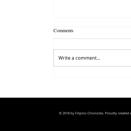
Comments
Write a comment...
IN SEARCH OF FILIPINIANA
FILIPINO FOOD IN VALENCI
© 2018 by Filipino Chronicles. Proudly created