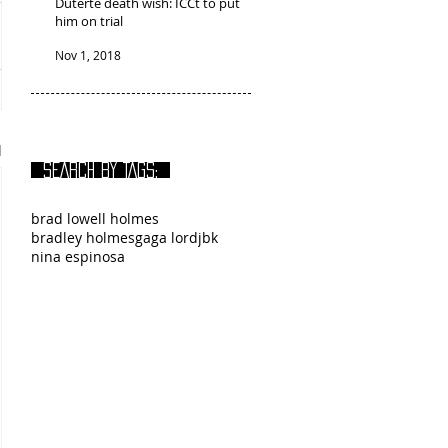
Duterte death wish: ICCt to put
him on trial
Nov 1, 2018
l
SEARCH BY TAGS:
brad lowell holmes
bradley holmes
gaga lord
jbk
nina espinosa