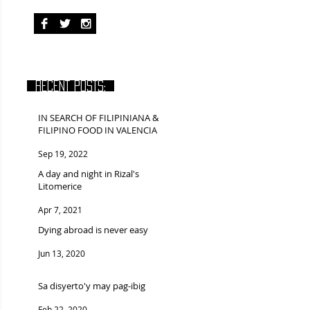
RECENT POSTS:
IN SEARCH OF FILIPINIANA &
FILIPINO FOOD IN VALENCIA
Sep 19, 2022
A day and night in Rizal's
Litomerice
Apr 7, 2021
Dying abroad is never easy
Jun 13, 2020
Sa disyerto'y may pag-ibig
Feb 22, 2020