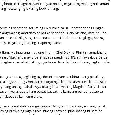
g hindi sila magnanakaw. Nariyan rin ang mga taong walang nalalaman 
lang natatanging lakas ng loob lamang.
rye ng senatorial forum ng CNN Phils. sa UP Theater noong Linggo. 
n ang walong kandidato sa pagka-senador – Gary Alejano, Bam Aquino, 
Juan Ponce Enrile, Serge Osmena at Francis Tolentino. Nagbigay sila ng 
gkol sa mga pangunahing usapin ng bansa.
t Bam. Malinaw ang mga one-liner ni Chel Diokno. Pinilit magmukhang 
ran. Mukhang may diperensiya sa pagdinig si JPE at may sakit si Serge. 
Pinagtawanan at nilibak ng mga tao si Bato dahil sa sobrang pagkampi sa 
pin ng sobrang pagkiling ng administrasyon sa China at ang patalong 
 pagsakop ng China sa teritoryo ng Filipinas sa West Philippine Sea. 
ry nang unang mahalal siya bilang kinatawan ng Magdalo Party List sa 
ayon, walang gatol ang bawat bagsak ng kaniyang pangungusap sa 
umalabas sa kaniyang bibig.
g bawat kandidato sa mga usapin. Nang tanungin kung ano ang dapat 
 ng presyo ng mga bilihin, buong linaw na ipinaliwanag ni Bam na 